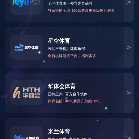
开云篮球-开云(中
国庆升旗仪式...
国)
关于我们
查看更多
开云篮球-开云(中
省发改委领导来我公司调研走访...
开云篮球-开云(中国) 是中国塑协氟塑料专委会副理事长单
国)
位，高新技术企业。企业注册资金5000万元，位于河北省深
交通运输行业标准《桥梁支座用高分子材料
州经济开发区，南邻307国道与黄石高速公路，东临深州火
车站与大广高速公路，交通便利。 多年来，企业以资本为纽
带，以技术为支撑，以氟材料开发为主线，先后投资两亿多
滑板》 送审稿审查会在京召开...
元建设了深州市远征氟塑料有限公司、深州市远征高分子复
合材料有限公司和河北远征环保科技有限公司，形成了一个
河北省科学院与远征环保科技有限公司能源
产品互补、资源共享，互惠互利，集产品研发、生产制造、
销售服务为一体的产业集群。 企业先后与清华大学、西安交
大、上海交大...
与环境新材料成果转化基地签约暨揭牌仪
式...
推荐产品
查看更多
氟塑料行业兴氟沙龙...