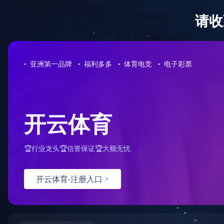
欢迎进入开云篮球-开云(中国) 官方网站！
首页
关于我们
产品中心