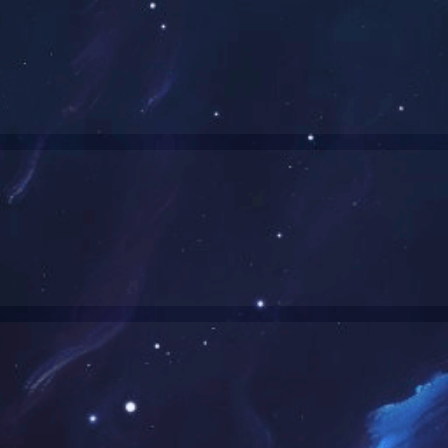
热器 | 柴油共轨油泵密封件 | 防腐制品 | 无油润滑轴承