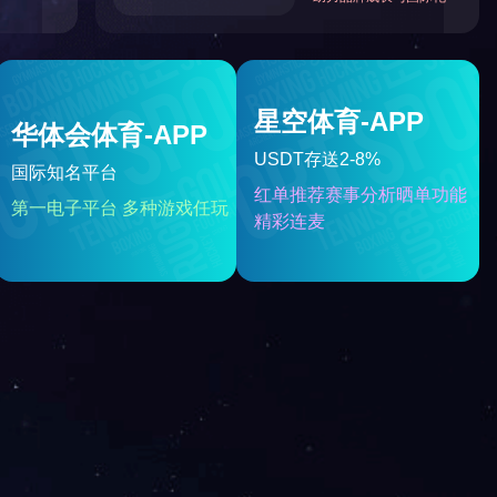
四氟磨口塞