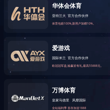
热门搜索：
桥梁支座 | 机械密封 | 燃煤电厂热交换器 | 环保换
产品中
远征产品中心
Products Center
深州市工程塑料
河北远征环保科技
深州市远征氟塑料
深州市远征高分子
深州市远征防腐工程