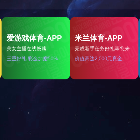
旨
标准要求，凝聚员工力量
质的产品和服务，满足顾客的个性化需求。
命
本，把远征打造成共创、共享、共赢的产业平台，持续为社会发展
值观
实 团结 创新 共赢
景