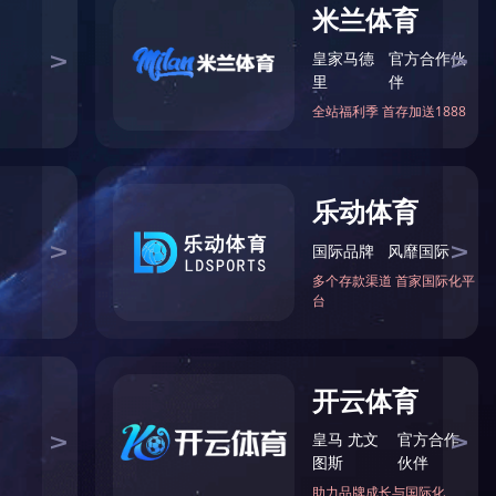
当前位置：
首页
>
集团文化
流长，根深者密茂。”基本释义为：河流的源头
时期的《左传》，即真实而又有依据。
团发展的价值观和经营宗旨。
史，“源远流长”不仅说明我们的过去，更寓意
发展下去的坚定信念。
客户的价值之中；对社会诚信，遵守国家的政
，对员工负责，关心员工的工作、学习和生活，