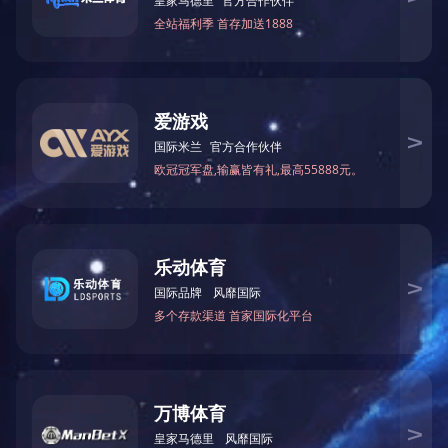
组织客户体验深州蜜桃采摘...
衡水市委书记新项目开发参观...
桥梁支座纯聚四氟乙烯滑板
桥梁支座改性聚四氟乙烯滑板
汽车高压共轨密封圈
消防小组训练...
衡水安全局长参观...
超高性能聚四氟乙烯滑板
桥梁支座改性超高分子量聚乙烯滑板
新闻中心
查看更多
核酸检测演练...