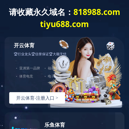
开云篮球-开云(中国)
首页
关于我们
产品中心
远征研发中心
关于我们
产品中心
公司新闻
集团文化
创新能力
集团文化
荣誉资质
研发中心
行业资讯
开云篮球-开云
(中国)
荣誉资质
新闻动态
最 新
核酸检测演练...
动 态