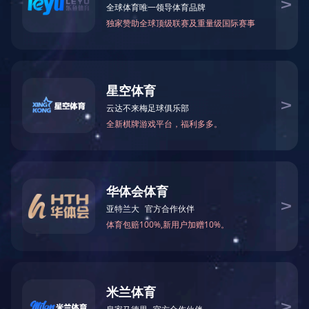
开云篮球-开云(中
国庆升旗仪式...
国)
关于我们
查看更多
开云篮球-开云(中
省发改委领导来我公司调研走访...
开云篮球-开云(中国) 是中国塑协氟塑料专委会副理事长单
国)
位，高新技术企业。企业注册资金5000万元，位于河北省深
交通运输行业标准《桥梁支座用高分子材料
州经济开发区，南邻307国道与黄石高速公路，东临深州火
车站与大广高速公路，交通便利。 多年来，企业以资本为纽
带，以技术为支撑，以氟材料开发为主线，先后投资两亿多
滑板》 送审稿审查会在京召开...
元建设了深州市远征氟塑料有限公司、深州市远征高分子复
合材料有限公司和河北远征环保科技有限公司，形成了一个
河北省科学院与远征环保科技有限公司能源
产品互补、资源共享，互惠互利，集产品研发、生产制造、
销售服务为一体的产业集群。 企业先后与清华大学、西安交
大、上海交大...
与环境新材料成果转化基地签约暨揭牌仪
式...
推荐产品
查看更多
氟塑料行业兴氟沙龙...