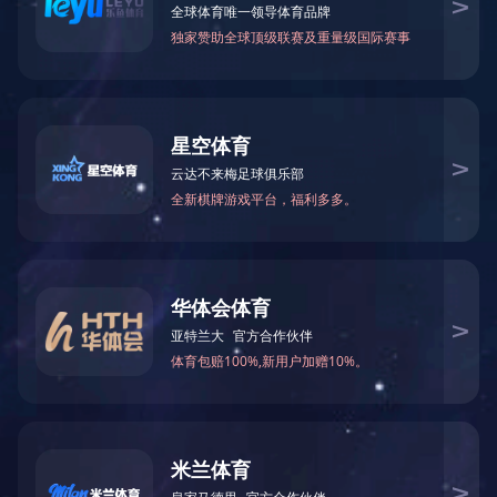
开云篮球-开云(中
国庆升旗仪式...
国)
关于我们
查看更多
开云篮球-开云(中
省发改委领导来我公司调研走访...
开云篮球-开云(中国) 是中国塑协氟塑料专委会副理事长单
国)
位，高新技术企业。企业注册资金5000万元，位于河北省深
交通运输行业标准《桥梁支座用高分子材料
州经济开发区，南邻307国道与黄石高速公路，东临深州火
车站与大广高速公路，交通便利。 多年来，企业以资本为纽
带，以技术为支撑，以氟材料开发为主线，先后投资两亿多
滑板》 送审稿审查会在京召开...
元建设了深州市远征氟塑料有限公司、深州市远征高分子复
合材料有限公司和河北远征环保科技有限公司，形成了一个
河北省科学院与远征环保科技有限公司能源
产品互补、资源共享，互惠互利，集产品研发、生产制造、
销售服务为一体的产业集群。 企业先后与清华大学、西安交
大、上海交大...
与环境新材料成果转化基地签约暨揭牌仪
式...
推荐产品
查看更多
氟塑料行业兴氟沙龙...