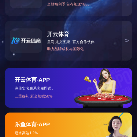
国庆升旗仪式...
省发改委领导来我公司调研走访...
交通运输行业标准《桥梁支座用高分子材料滑板》 送审稿审查会在京召开...
河北省科学院与远征环保科技有限公司能源与环境新材料成果转化基地签约暨揭牌仪式...
氟塑料行业兴氟沙龙...
组织客户体验深州蜜桃采摘...
衡水市委书记新项目开发参观...
消防小组训练...
衡水安全局长参观...