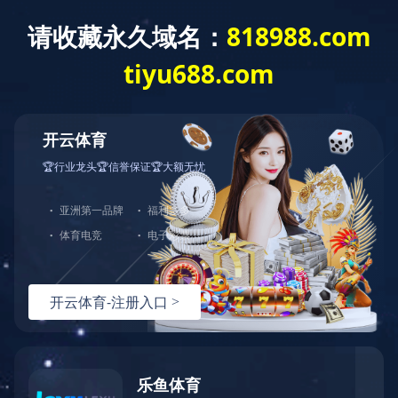
开云篮球-开云(中国)
首页
关于我们
产品中心
远征研发中心
关于我们
产品中心
公司新闻
集团文化
创新能力
集团文化
荣誉资质
研发中心
行业资讯
开云篮球-开云
(中国)
荣誉资质
新闻动态
最 新
核酸检测演练...
动 态