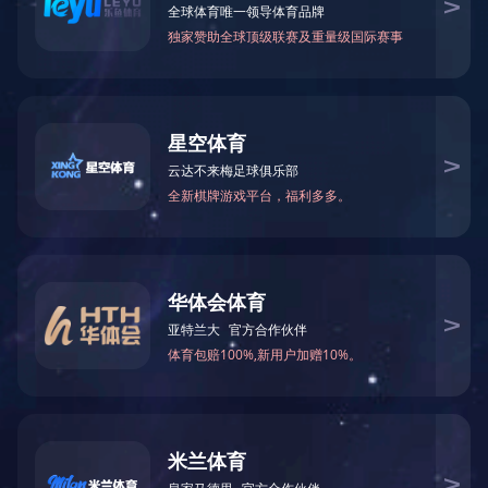
开云篮球-开云(中
国庆升旗仪式...
国)
关于我们
查看更多
开云篮球-开云(中
省发改委领导来我公司调研走访...
开云篮球-开云(中国) 是中国塑协氟塑料专委会副理事长单
国)
位，高新技术企业。企业注册资金5000万元，位于河北省深
交通运输行业标准《桥梁支座用高分子材料
州经济开发区，南邻307国道与黄石高速公路，东临深州火
车站与大广高速公路，交通便利。 多年来，企业以资本为纽
带，以技术为支撑，以氟材料开发为主线，先后投资两亿多
滑板》 送审稿审查会在京召开...
元建设了深州市远征氟塑料有限公司、深州市远征高分子复
合材料有限公司和河北远征环保科技有限公司，形成了一个
河北省科学院与远征环保科技有限公司能源
产品互补、资源共享，互惠互利，集产品研发、生产制造、
销售服务为一体的产业集群。 企业先后与清华大学、西安交
大、上海交大...
与环境新材料成果转化基地签约暨揭牌仪
式...
推荐产品
查看更多
氟塑料行业兴氟沙龙...