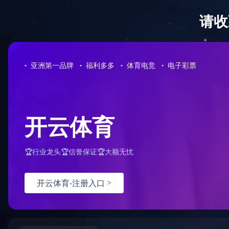
欢迎进入开云篮球-开云(中国) 官方网站！
首页
关于我们
产品中心