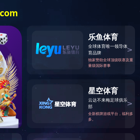
服务电话：0318-6170886 |
English
荣誉资质
新闻动态
开云篮球-开云(中国)