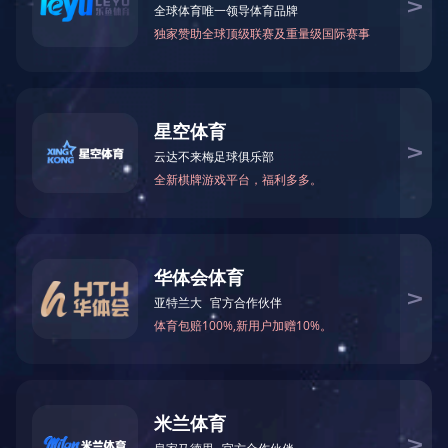
开云篮球-开云(中
国庆升旗仪式...
国)
关于我们
查看更多
开云篮球-开云(中
省发改委领导来我公司调研走访...
开云篮球-开云(中国) 是中国塑协氟塑料专委会副理事长单
国)
位，高新技术企业。企业注册资金5000万元，位于河北省深
交通运输行业标准《桥梁支座用高分子材料
州经济开发区，南邻307国道与黄石高速公路，东临深州火
车站与大广高速公路，交通便利。 多年来，企业以资本为纽
带，以技术为支撑，以氟材料开发为主线，先后投资两亿多
滑板》 送审稿审查会在京召开...
元建设了深州市远征氟塑料有限公司、深州市远征高分子复
合材料有限公司和河北远征环保科技有限公司，形成了一个
河北省科学院与远征环保科技有限公司能源
产品互补、资源共享，互惠互利，集产品研发、生产制造、
销售服务为一体的产业集群。 企业先后与清华大学、西安交
大、上海交大...
与环境新材料成果转化基地签约暨揭牌仪
式...
推荐产品
查看更多
氟塑料行业兴氟沙龙...