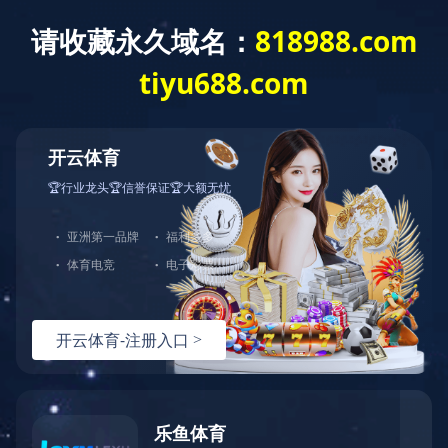
开云篮球-开云(中国)
首页
关于我们
产品中心
远征研发中心
关于我们
产品中心
公司新闻
集团文化
创新能力
集团文化
荣誉资质
研发中心
行业资讯
开云篮球-开云
(中国)
荣誉资质
新闻动态
最 新
核酸检测演练...
动 态