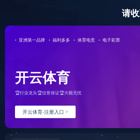
欢迎进入开云篮球-开云(中国) 官方网站！
首页
关于我们
产品中心