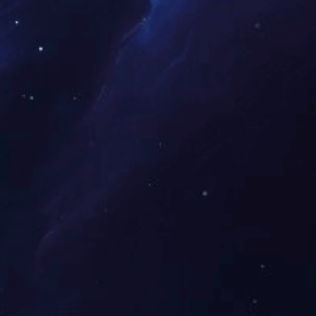
聚四氟乙烯高真空阀
高真空，顶部有氟橡胶
O
型圈， 能达到满意的高真空度而且耐腐蚀
四氟高真空杆加氟胶
O
型圈
货物编号
规格型号
YZ0501
前端锥度密封
0-4mm
YZ0502
前端
O
型圈密封
0-8mm
黑色高真空法帽——聚甲醛