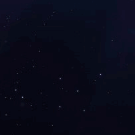
注：
1.
2. 使用
3. 两种