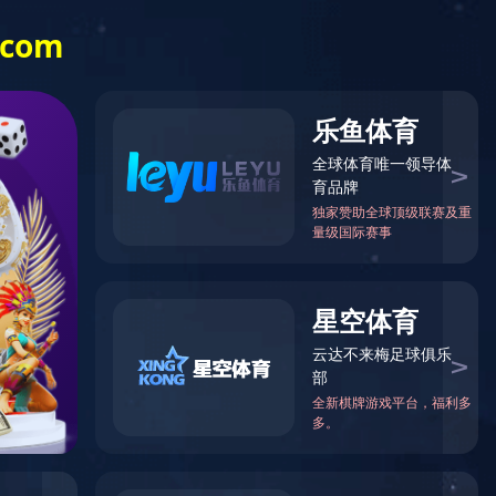
服务电话：0318-6170886 |
English
荣誉资质
新闻动态
开云篮球-开云(中国)