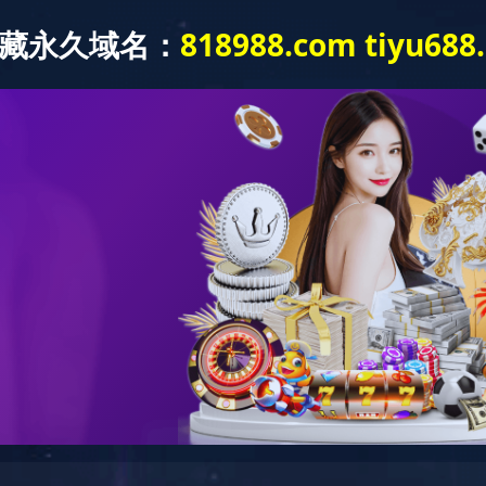
远征研发中心
创新能力
集团文化