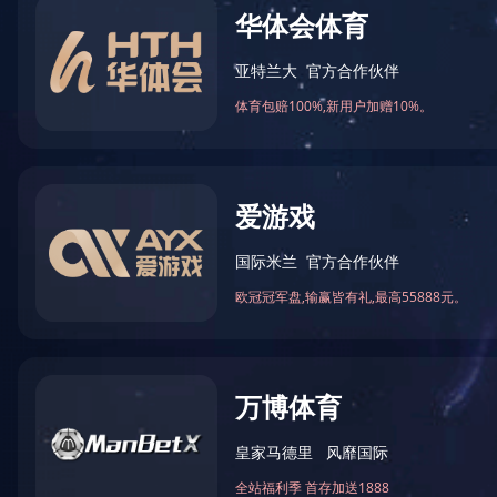
热门搜索：
桥梁支座 | 机械密封 | 燃煤电厂热交换器 | 环保换
产品中
远征产品中心
Products Center
深州市工程塑料
河北远征环保科技
深州市远征氟塑料
深州市远征高分子
深州市远征防腐工程