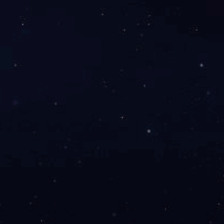
下条产品：
四氟滴定管式截门塞