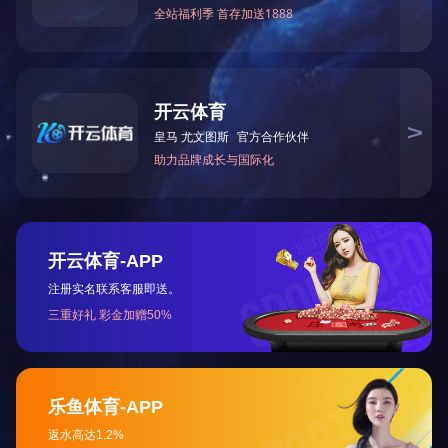
国庆升旗仪式...
省发改委领导来我公司调研走访...
交通运输行业标准《桥梁支座用高分子材料滑板》 送审稿审查会在京召开...
河北省科学院与远征环保科技有限公司能源与环境新材料成果转化基地签约暨揭牌仪式...
氟塑料行业兴氟沙龙...
组织客户体验深州蜜桃采摘...
衡水市委书记新项目开发参观...
消防小组训练...
衡水安全局长参观...