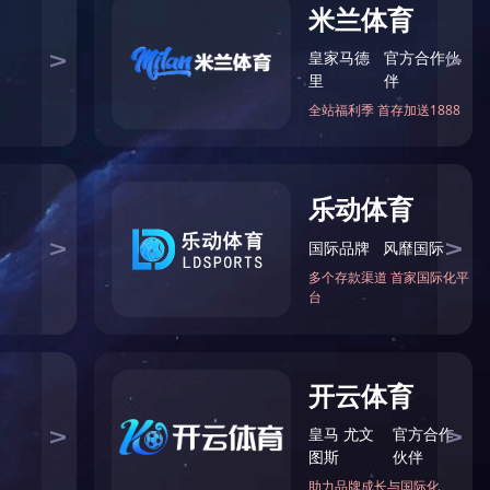
当前位置：
首页
>
创新能力
科技进步奖