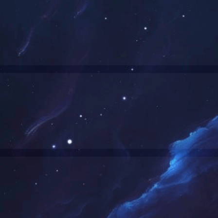
热器 | 柴油共轨油泵密封件 | 防腐制品 | 无油润滑轴承
力
改性超高分子量聚乙烯滑板