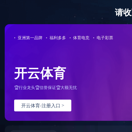
欢迎进入开云篮球-开云(中国) 官方网站！
首页
关于我们
产品中心